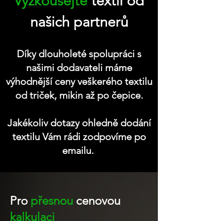
Vyzkoušejte
textil od
našich partnerů
Díky dlouholeté spolupráci s
našimi dodavateli máme
výhodnější ceny veškerého textilu
od triček, mikin až po čepice.
Jakékoliv dotazy ohledně dodání
textilu Vám rádi
zodpovíme po
emailu.
Pro
přesnou
cenovou
kalkulaci