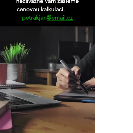
nezávazně Vám zašleme
cenovou kalkulaci.
petrakjan
@email.cz