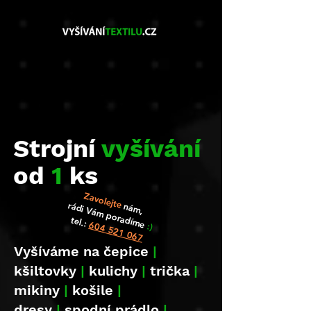
Strojní
vyšívání
od
1
ks
Zavolejte
rádi Vám poradíme
nám,
tel.:
604 521 067
:)
Vyšíváme na čepice
|
kšiltovky
|
kulichy
|
trička
|
mikiny
|
košile
|
dresy
|
spodní prádlo
|