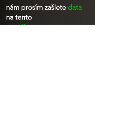
nám prosím zašlete
data
na tento
e-mail:
petrakjan@email.cz
- logo v elektronické podobě
- rozměr výšivky / vyšití (cm /
mm)
- uvedení materiálu (např.:
tričko, ručník, bunda)
- počet kusů
- termín dodání