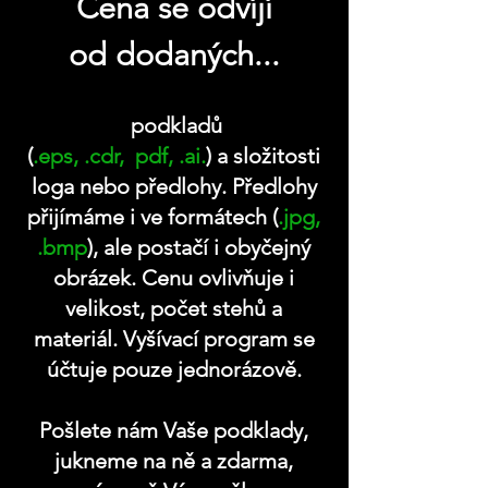
Cena se odvíjí
od dodaných...
podkladů
(
.eps, .cdr, pdf, .ai.
) a složitosti
loga nebo předlohy. Předlohy
přijímáme i ve formátech (
.jpg,
.bmp
), ale postačí i obyčejný
obrázek. Cenu ovlivňuje i
velikost, počet stehů a
materiál. Vyšívací program se
účtuje pouze jednorázově.
Pošlete nám Vaše podklady,
jukneme na ně a zdarma,