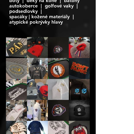
boty | deky na koně | batohy
autokoberce | golfové vaky |
podsedlovky |
spacáky | kožené materiály |
atypické pokrývky hlavy